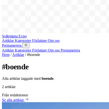
Sollentuna Expo
Artiklar
Kategorier
Författare
Om oss
Prenumerera
Artiklar
Kategorier
Författare
Om oss
Prenumerera
Hem
/
Artiklar
/
#boende
#boende
Alla artiklar taggade med
boende
.
2 artiklar
Från redaktionen
Se alla artiklar