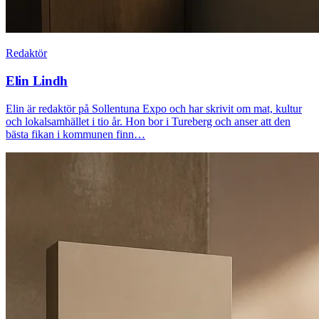
Redaktör
Elin Lindh
Elin är redaktör på Sollentuna Expo och har skrivit om mat, kultur
och lokalsamhället i tio år. Hon bor i Tureberg och anser att den
bästa fikan i kommunen finn…