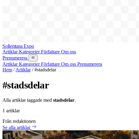
Sollentuna Expo
Artiklar
Kategorier
Författare
Om oss
Prenumerera
Artiklar
Kategorier
Författare
Om oss
Prenumerera
Hem
/
Artiklar
/
#stadsdelar
#stadsdelar
Alla artiklar taggade med
stadsdelar
.
1 artiklar
Från redaktionen
Se alla artiklar