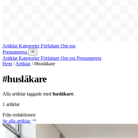
Artiklar
Kategorier
Författare
Om oss
Prenumerera
Artiklar
Kategorier
Författare
Om oss
Prenumerera
Hem
/
Artiklar
/
#husläkare
#husläkare
Alla artiklar taggade med
husläkare
.
1 artiklar
Från redaktionen
Se alla artiklar