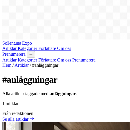
Sollentuna Expo
Artiklar
Kategorier
Författare
Om oss
Prenumerera
Artiklar
Kategorier
Författare
Om oss
Prenumerera
Hem
/
Artiklar
/
#anläggningar
#anläggningar
Alla artiklar taggade med
anläggningar
.
1 artiklar
Från redaktionen
Se alla artiklar