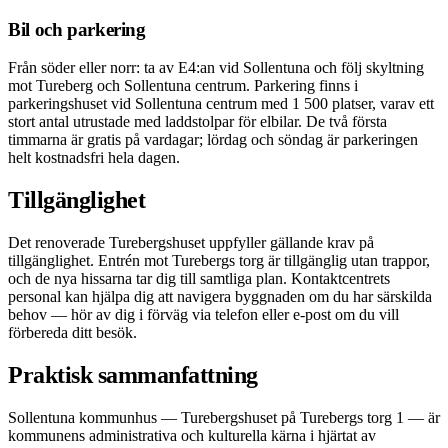
Bil och parkering
Från söder eller norr: ta av E4:an vid Sollentuna och följ skyltning
mot Tureberg och Sollentuna centrum. Parkering finns i
parkeringshuset vid Sollentuna centrum med 1 500 platser, varav ett
stort antal utrustade med laddstolpar för elbilar. De två första
timmarna är gratis på vardagar; lördag och söndag är parkeringen
helt kostnadsfri hela dagen.
Tillgänglighet
Det renoverade Turebergshuset uppfyller gällande krav på
tillgänglighet. Entrén mot Turebergs torg är tillgänglig utan trappor,
och de nya hissarna tar dig till samtliga plan. Kontaktcentrets
personal kan hjälpa dig att navigera byggnaden om du har särskilda
behov — hör av dig i förväg via telefon eller e-post om du vill
förbereda ditt besök.
Praktisk sammanfattning
Sollentuna kommunhus — Turebergshuset på Turebergs torg 1 — är
kommunens administrativa och kulturella kärna i hjärtat av