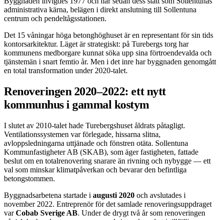
Byggnaden invigdes 1977 och har sedan dess stått som Sollentunas
administrativa kärna, belägen i direkt anslutning till Sollentuna
centrum och pendeltågsstationen.
Det 15 våningar höga betonghöghuset är en representant för sin tids
kontorsarkitektur. Läget är strategiskt: på Turebergs torg har
kommunens medborgare kunnat söka upp sina förtroendevalda och
tjänstemän i snart femtio år. Men i det inre har byggnaden genomgått
en total transformation under 2020-talet.
Renoveringen 2020–2022: ett nytt
kommunhus i gammal kostym
I slutet av 2010-talet hade Turebergshuset åldrats påtagligt.
Ventilationssystemen var förlegade, hissarna slitna,
avloppsledningarna uttjänade och fönstren otäta. Sollentuna
Kommunfastigheter AB (SKAB), som äger fastigheten, fattade
beslut om en totalrenovering snarare än rivning och nybygge — ett
val som minskar klimatpåverkan och bevarar den befintliga
betongstommen.
Byggnadsarbetena startade i
augusti 2020
och avslutades i
november 2022. Entreprenör för det samlade renoveringsuppdraget
var
Cobab Sverige AB
. Under de drygt två år som renoveringen