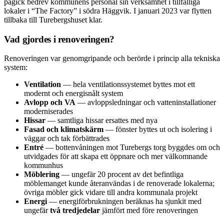
pågick bedrev kommunens personal sin verksamhet i tillfälliga
lokaler i “The Factory” i södra Häggvik. I januari 2023 var flytten
tillbaka till Turebergshuset klar.
Vad gjordes i renoveringen?
Renoveringen var genomgripande och berörde i princip alla tekniska
system:
Ventilation
— hela ventilationssystemet byttes mot ett
modernt och energisnålt system
Avlopp och VA
— avloppsledningar och vatteninstallationer
moderniserades
Hissar
— samtliga hissar ersattes med nya
Fasad och klimatskärm
— fönster byttes ut och isolering i
väggar och tak förbättrades
Entré
— bottenvåningen mot Turebergs torg byggdes om och
utvidgades för att skapa ett öppnare och mer välkomnande
kommunhus
Möblering
— ungefär 20 procent av det befintliga
möblemanget kunde återanvändas i de renoverade lokalerna;
övriga möbler gick vidare till andra kommunala projekt
Energi
— energiförbrukningen beräknas ha sjunkit med
ungefär
två tredjedelar
jämfört med före renoveringen