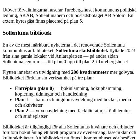
Utöver förvaltningarna huserar Turebergshuset kommunens politiska
ledning, SKAB, Sollentunahem och bostadsbolaget AB Solom. En
extern hyresgäst finns placerad på plan 5.
Sollentuna bibliotek
En av de mest märkbara nyheterna i det renoverade Sollentuna
kommunhus är biblioteket.
Sollentuna stadsbibliotek
flyttade 2023
från sina gamla lokaler vid Aniaraplatsen — på andra sidan
Sollentuna centrum — till plan 0 upp till plan 2 i Turebergshuset.
Flytten innebar en utvidgning med
200 kvadratmeter
mer golvyta.
Biblioteket fördelar sin verksamhet på tre plan:
Entréplan (plan 0)
— bokinlämning, bokuphämtning,
kopiering, tidningar och handledning
Plan 1
— barn- och ungdomsavdelning med böcker, media
och aktiviteter
Plan 2
— vuxenavdelning med facklitteratur, skönlitteratur
och studieplatser
Biblioteket är tillgängligt för alla Sollentunas invånare och erbjuder
förutom bokutlåning ett brett program av evenemang, läsecirklar och
kulturaktiviteter. Att biblioteket nu finns i kommunhuset gör besöket