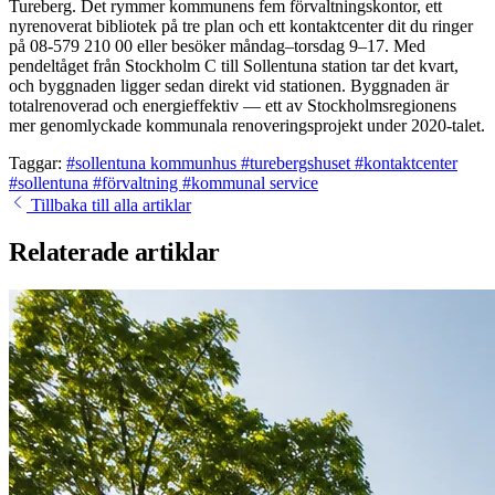
Tureberg. Det rymmer kommunens fem förvaltningskontor, ett
nyrenoverat bibliotek på tre plan och ett kontaktcenter dit du ringer
på 08-579 210 00 eller besöker måndag–torsdag 9–17. Med
pendeltåget från Stockholm C till Sollentuna station tar det kvart,
och byggnaden ligger sedan direkt vid stationen. Byggnaden är
totalrenoverad och energieffektiv — ett av Stockholmsregionens
mer genomlyckade kommunala renoveringsprojekt under 2020-talet.
Taggar:
#sollentuna kommunhus
#turebergshuset
#kontaktcenter
#sollentuna
#förvaltning
#kommunal service
Tillbaka till alla artiklar
Relaterade artiklar