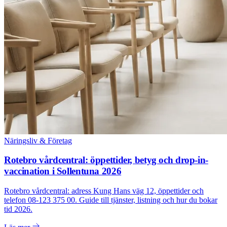
Näringsliv & Företag
Rotebro vårdcentral: öppettider, betyg och drop-in-
vaccination i Sollentuna 2026
Rotebro vårdcentral: adress Kung Hans väg 12, öppettider och
telefon 08-123 375 00. Guide till tjänster, listning och hur du bokar
tid 2026.