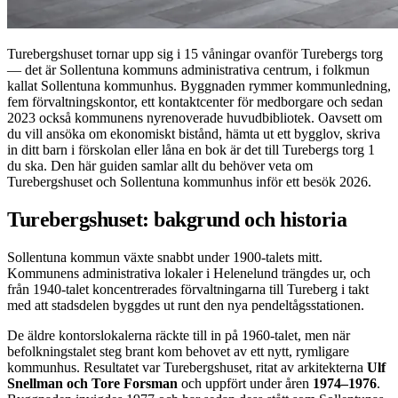
Turebergshuset tornar upp sig i 15 våningar ovanför Turebergs torg
— det är Sollentuna kommuns administrativa centrum, i folkmun
kallat Sollentuna kommunhus. Byggnaden rymmer kommunledning,
fem förvaltningskontor, ett kontaktcenter för medborgare och sedan
2023 också kommunens nyrenoverade huvudbibliotek. Oavsett om
du vill ansöka om ekonomiskt bistånd, hämta ut ett bygglov, skriva
in ditt barn i förskolan eller låna en bok är det till Turebergs torg 1
du ska. Den här guiden samlar allt du behöver veta om
Turebergshuset och Sollentuna kommunhus inför ett besök 2026.
Turebergshuset: bakgrund och historia
Sollentuna kommun växte snabbt under 1900-talets mitt.
Kommunens administrativa lokaler i Helenelund trängdes ur, och
från 1940-talet koncentrerades förvaltningarna till Tureberg i takt
med att stadsdelen byggdes ut runt den nya pendeltågsstationen.
De äldre kontorslokalerna räckte till in på 1960-talet, men när
befolkningstalet steg brant kom behovet av ett nytt, rymligare
kommunhus. Resultatet var Turebergshuset, ritat av arkitekterna
Ulf
Snellman och Tore Forsman
och uppfört under åren
1974–1976
.