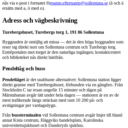
nås via e-post i formatet fö
rnamn.efternamn@sollentuna.se
(å och ä
ersätts med a, ö med o).
Adress och vägbeskrivning
Turebergshuset, Turebergs torg 1, 191 86 Sollentuna
Byggnaden är omöjlig att missa — det är den höga byggnaden som
reser sig direkt norr om Sollentuna centrum och Turebergs torg.
Entréportalen mot torget är den naturliga ingången; kontaktcentret
och biblioteket nås direkt härifrån.
Pendeltåg och buss
Pendeltåget
är det snabbaste alternativet: Sollentuna station ligger
direkt granne med Turebergshuset, förbunden via en gångbro. Från
Stockholm C tar resan ungefär 15 minuter och tågen på
Märstabanan avgår tätt under hela dagen — stationen är en av de
mest trafikerade längs sträckan med runt 10 200 på- och
avstigningar per vardagsdygn.
Från
bussterminalen
vid Sollentuna centrum avgår linjer till bland
annat Kista centrum, Häggviks handelsplats, Karolinska
universitetssjukhuset och Danderyds sjukhus.