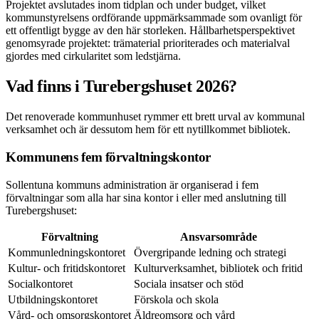
Projektet avslutades inom tidplan och under budget, vilket
kommunstyrelsens ordförande uppmärksammade som ovanligt för
ett offentligt bygge av den här storleken. Hållbarhetsperspektivet
genomsyrade projektet: trämaterial prioriterades och materialval
gjordes med cirkularitet som ledstjärna.
Vad finns i Turebergshuset 2026?
Det renoverade kommunhuset rymmer ett brett urval av kommunal
verksamhet och är dessutom hem för ett nytillkommet bibliotek.
Kommunens fem förvaltningskontor
Sollentuna kommuns administration är organiserad i fem
förvaltningar som alla har sina kontor i eller med anslutning till
Turebergshuset:
Förvaltning
Ansvarsområde
Kommunledningskontoret
Övergripande ledning och strategi
Kultur- och fritidskontoret
Kulturverksamhet, bibliotek och fritid
Socialkontoret
Sociala insatser och stöd
Utbildningskontoret
Förskola och skola
Vård- och omsorgskontoret
Äldreomsorg och vård