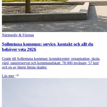
Näringsliv & Företag
Sollentuna kommun: service, kontakt och allt du
behöver veta 2026
Guide till Sollentuna kommun: kontaktcenter, organisation, skola,
vård, naturreservat och kommunalskatt. 78 000 invånare, 57 km²
och en av länets lägsta skatter.
Läs mer