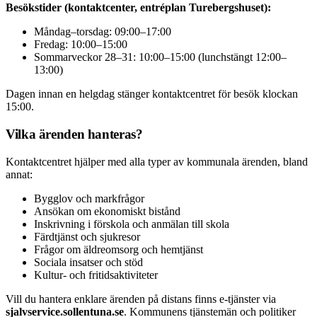
Besökstider (kontaktcenter, entréplan Turebergshuset):
Måndag–torsdag: 09:00–17:00
Fredag: 10:00–15:00
Sommarveckor 28–31: 10:00–15:00 (lunchstängt 12:00–
13:00)
Dagen innan en helgdag stänger kontaktcentret för besök klockan
15:00.
Vilka ärenden hanteras?
Kontaktcentret hjälper med alla typer av kommunala ärenden, bland
annat:
Bygglov och markfrågor
Ansökan om ekonomiskt bistånd
Inskrivning i förskola och anmälan till skola
Färdtjänst och sjukresor
Frågor om äldreomsorg och hemtjänst
Sociala insatser och stöd
Kultur- och fritidsaktiviteter
Vill du hantera enklare ärenden på distans finns e-tjänster via
sjalvservice.sollentuna.se
. Kommunens tjänstemän och politiker